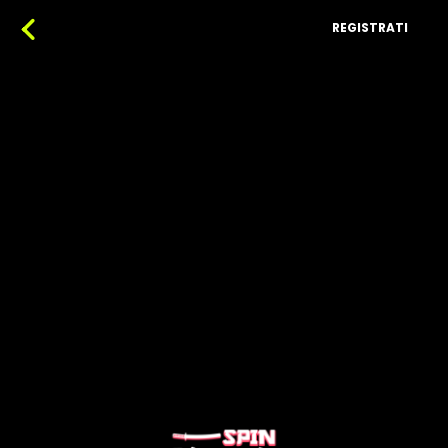
REGISTRATI