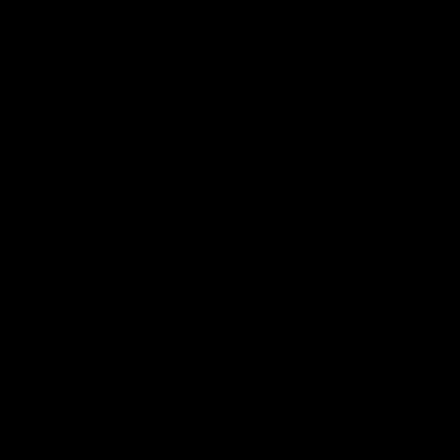
LOGIN
REGISTRATI
DEPOSITA
PRELIEVO