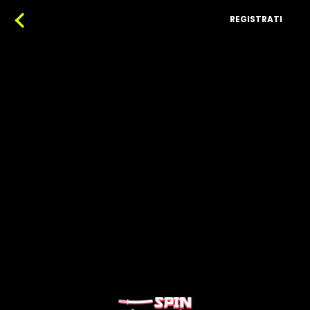
REGISTRATI