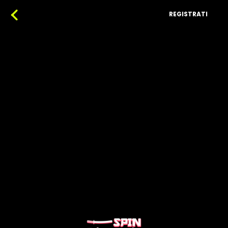
REGISTRATI