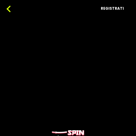
REGISTRATI