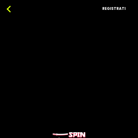
REGISTRATI