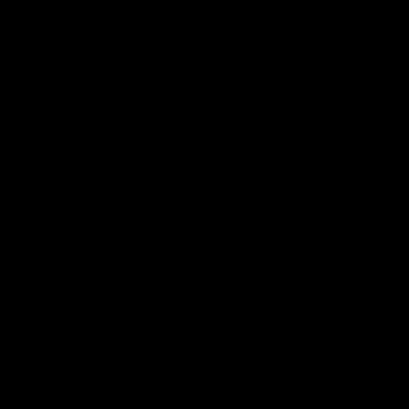
CHI SIAMO
BLOG
BANKING
DOMANDE FREQUENT