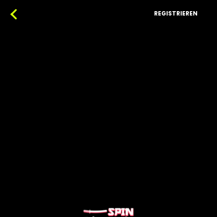
REGISTRIEREN