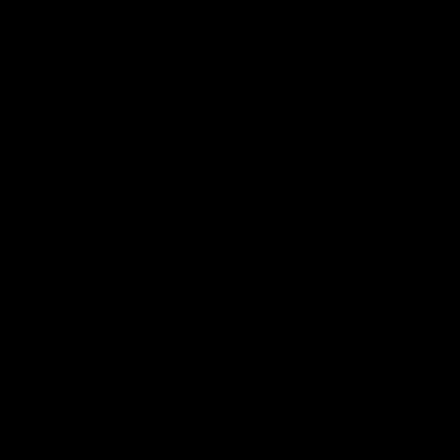
OM OSS
BLOGG
BANK
FAQ
VILKÅR OG BETINGE