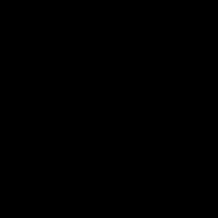
SPILLEAUTOMATER
LIVE CASINO
JACKPOT
T