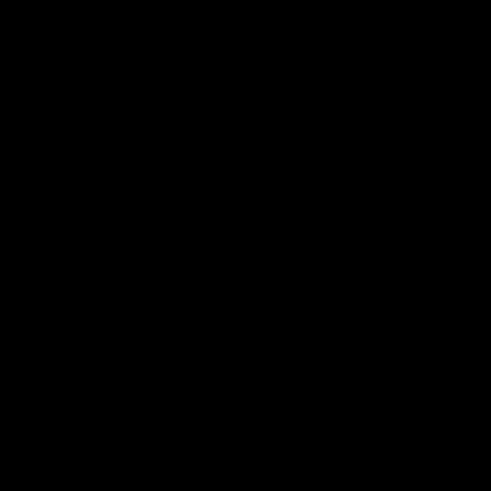
REGISTRATI