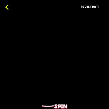
REGISTRATI