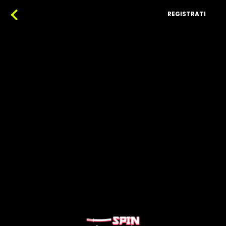
REGISTRATI