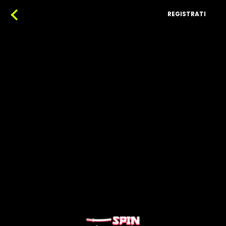
REGISTRATI